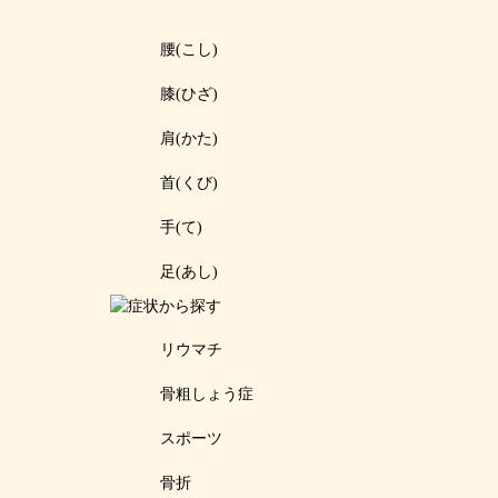
腰(こし)
膝(ひざ)
肩(かた)
首(くび)
手(て)
足(あし)
リウマチ
骨粗しょう症
スポーツ
骨折