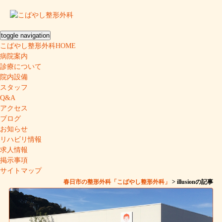
toggle navigation
こばやし整形外科HOME
病院案内
診療について
院内設備
スタッフ
Q&A
アクセス
ブログ
お知らせ
リハビリ情報
求人情報
掲示事項
サイトマップ
春日市の整形外科「こばやし整形外科」
> illusionの記事